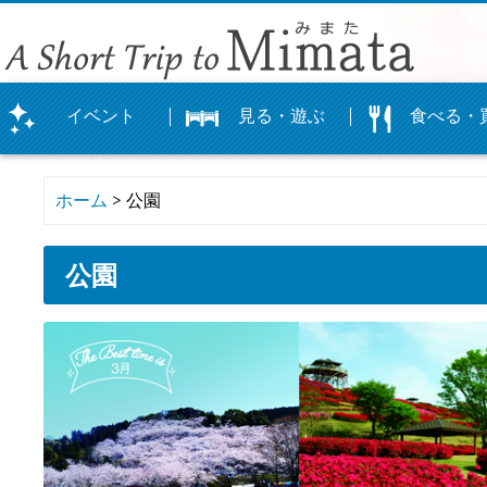
イベント
見る・遊ぶ
食べる・
まつり
イベント
体験
観光農園
カレンダー
公園
登山
神社
文化・史跡
ぐるめマップ
飲食店
お土産
お店
物産館よかも
オリジナルグ
ホーム
> 公園
公園