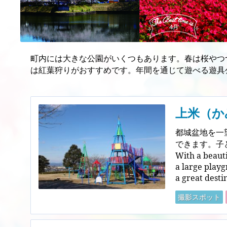
町内には大きな公園がいくつもあります。春は桜やつ
は紅葉狩りがおすすめです。年間を通じて遊べる遊具
上米（か
都城盆地を一
できます。子
With a beauti
a large playg
a great destin
撮影スポット