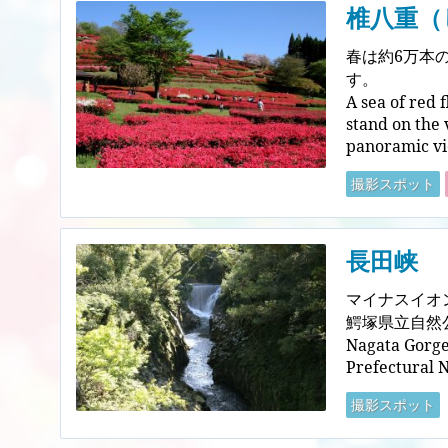
椎八重（
春は約6万本
す。
A sea of red 
stand on the 
panoramic vi
撮影スポット
長田峡
マイナスイオ
鰐塚県立自然
Nagata Gorge 
Prefectural N
撮影スポット