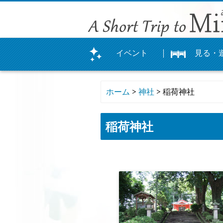
イベント
見る・
まつり
イベント
体験
観光農園
カレンダー
公園
登山
神社
文化・史跡
ホーム
>
神社
> 稲荷神社
稲荷神社