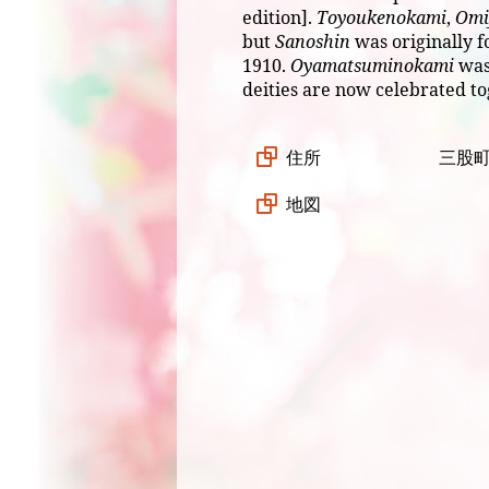
edition].
Toyoukenokami
,
Omi
but
Sanoshin
was originally f
1910.
Oyamatsuminokami
was
deities are now celebrated to
住所
三股
地図