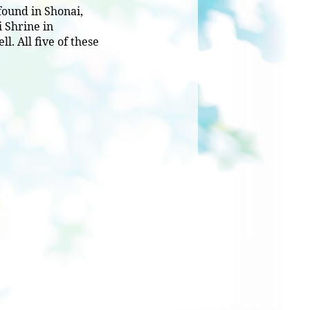
 found in Shonai,
 Shrine in
l. All five of these