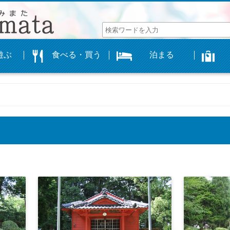
遊ぶ
食べる・買う
泊まる
ぐるめマップ
飲食店
お土産
お店
物産館よかもんや
オリジナルグッズ
民泊
合宿所