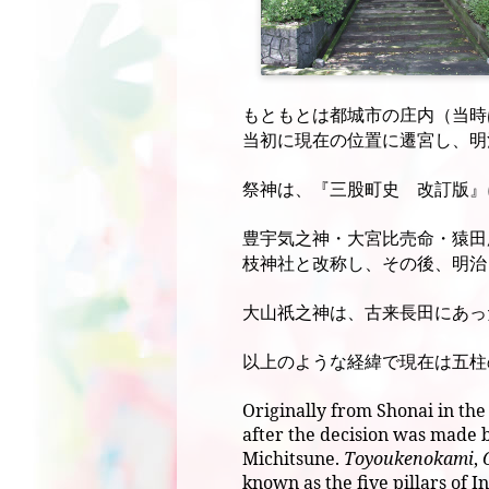
もともとは都城市の庄内（当時
当初に現在の位置に遷宮し、明
祭神は、『三股町史 改訂版』
豊宇気之神・大宮比売命・猿田
枝神社と改称し、その後、明治
大山祇之神は、古来長田にあっ
以上のような経緯で現在は五柱
Originally from Shonai in th
after the decision was made
Michitsune.
Toyoukenokami
,
known as the five pillars of I