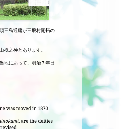
頭三島通庸が三股村開拓の
山祇之神とあります。
当地にあって、明治７年日
rine was moved in 1870
inokami
, are the deities
 revised