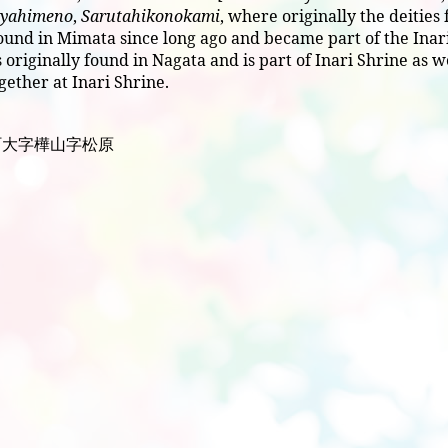
yahimeno
,
Sarutahikonokami
, where originally the deities
ound in Mimata since long ago and became part of the Inari
 originally found in Nagata and is part of Inari Shrine as wel
gether at Inari Shrine.
町大字樺山字松原