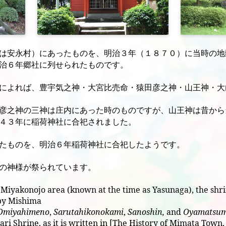
は安永村）にあったものを、明治３年（１８７０）に当時の地
治６年郷社に列せられたものです。
によれば、豊宇気之神・大宮比売命・猿田彦之神・山王神・大
彦之神の三神は庄内にあった時のものですが、山王神は昔から
４３年に稲荷神社に合祀されました。
たものを、明治６年稲荷神社に合祀したようです。
の神様が祭られています。
e Miyakonojo area (known at the time as Yasunaga), the sh
 by Mishima
Omiyahimeno
,
Sarutahikonokami
,
Sanoshin,
and
Oyamatsum
nari Shrine, as it is written in [The History of Mimata Town,