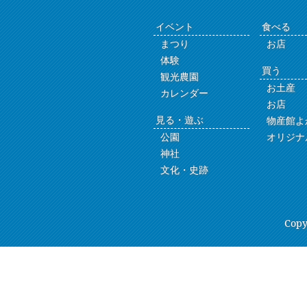
イベント
食べる
まつり
お店
体験
買う
観光農園
お土産
カレンダー
お店
見る・遊ぶ
物産館よ
公園
オリジナ
神社
文化・史跡
Copy