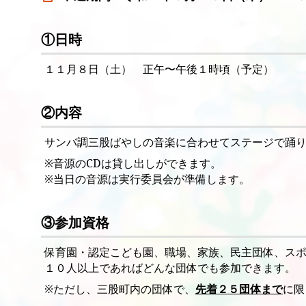
①日時
１１月８日（土） 正午〜午後１時頃（予定）
②内容
サンバ調三股ばやしの音楽に合わせてステージで踊
※音源のCDは貸し出しができます。
※当日の音源は実行委員会が準備します。
③参加資格
保育園・認定こども園、職場、家族、民主団体、ス
１０人以上であればどんな団体でも参加できます。
※ただし、三股町内の団体で、
先着２５団体まで
に限