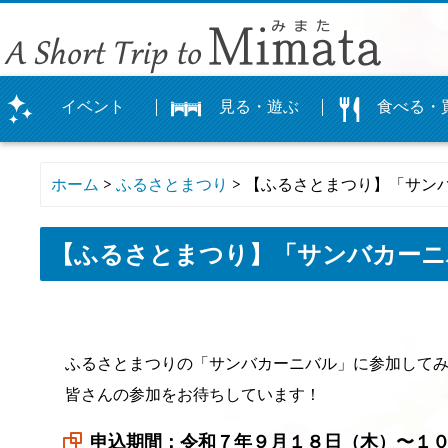
イベント
見る・遊ぶ
食べる・
まつり
イベント
体験
観光農園
カレンダー
公園
登山
神社
文化・史跡
ぐるめマップ
飲食店
お土産
お店
物産館よかも
オリジナルグ
ホーム
>
ふるさとまつり
> 【ふるさとまつり】「サン
【ふるさとまつり】「サンバカーニ
ふるさとまつりの「サンバカーニバル」に参加して
皆さんの参加をお待ちしています！
申込期間：令和７年９月１８日（木）〜１