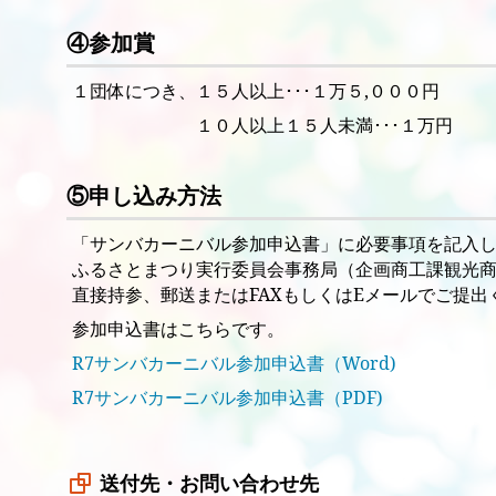
④参加賞
１団体につき、１５人以上･･･１万５,０００円
１０人以上１５人未満･･･１万円
⑤申し込み方法
「サンバカーニバル参加申込書」に必要事項を記入
ふるさとまつり実行委員会事務局（企画商工課観光
直接持参、郵送またはFAXもしくはEメールでご提出
参加申込書はこちらです。
R7サンバカーニバル参加申込書（Word)
R7サンバカーニバル参加申込書（PDF)
送付先・お問い合わせ先